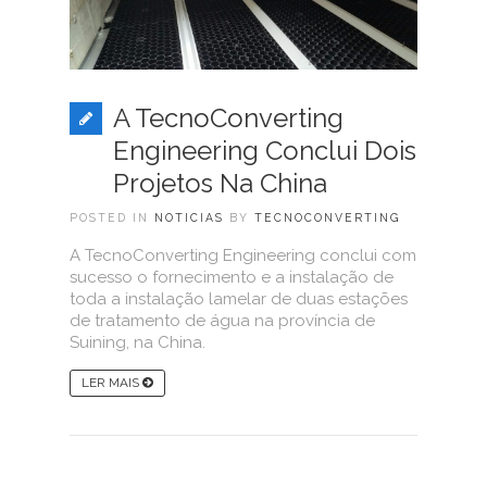
A TecnoConverting
Engineering Conclui Dois
Projetos Na China
POSTED IN
NOTICIAS
BY
TECNOCONVERTING
A TecnoConverting Engineering conclui com
sucesso o fornecimento e a instalação de
toda a instalação lamelar de duas estações
de tratamento de água na província de
Suining, na China.
LER MAIS