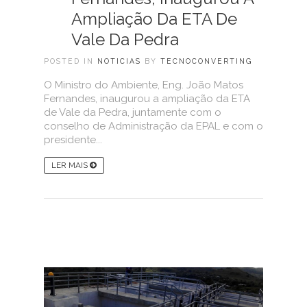
Ampliação Da ETA De
Vale Da Pedra
POSTED IN
NOTICIAS
BY
TECNOCONVERTING
O Ministro do Ambiente, Eng. João Matos
Fernandes, inaugurou a ampliação da ETA
de Vale da Pedra, juntamente com o
conselho de Administração da EPAL e com o
presidente...
LER MAIS