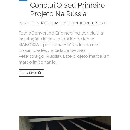
Conclui O Seu Primeiro
Projeto Na Rússia
POSTED IN
NOTICIAS
BY
TECNOCONVERTING
TecnoConverting Engineering concluiu a
instalação do seu raspador de lamas
MANOWAR para uma ETAR situada nas
proximidades da cidade de São
Petersburgo (Rússia). Este projeto marca um
marco importante...
LER MAIS