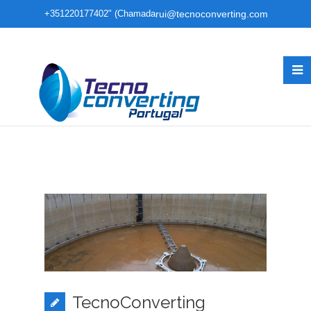
+351220177402" (Chamada
rui@tecnoconverting.com
para rede fixa nacional)
TecnoConverting