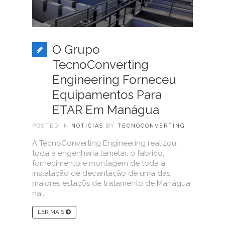
O Grupo
TecnoConverting
Engineering Forneceu
Equipamentos Para
ETAR Em Manágua
POSTED IN
NOTICIAS
BY
TECNOCONVERTING
A TecnoConverting Engineering realizou
toda a engenharia lamelar, o fabrico,
fornecimento e montagem de toda a
instalação de decantação de uma das
maiores estaçõs de tratamento de Manágua
na...
LER MAIS