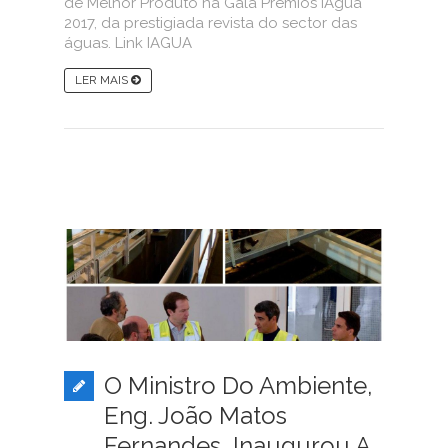
de Melhor Produto na Gala Prémios iAgua
2017, da prestigiada revista do sector das
águas. Link IAGUA
LER MAIS
O Ministro Do Ambiente,
Eng. João Matos
Fernandes, Inaugurou A