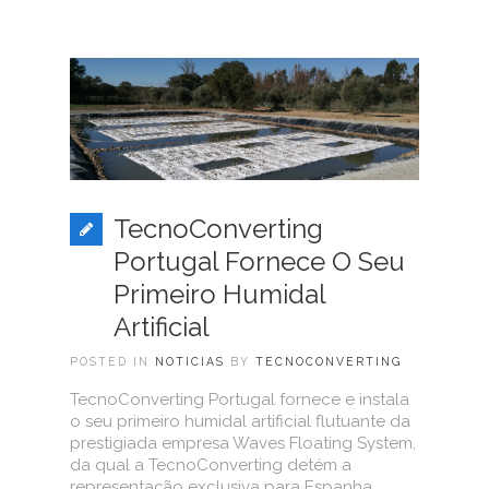
TecnoConverting
Portugal Fornece O Seu
Primeiro Humidal
Artificial
POSTED IN
NOTICIAS
BY
TECNOCONVERTING
TecnoConverting Portugal fornece e instala
o seu primeiro humidal artificial flutuante da
prestigiada empresa Waves Floating System,
da qual a TecnoConverting detém a
representação exclusiva para Espanha,