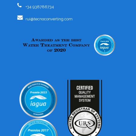
+34 938786734
rui@tecnoconverting.com