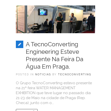
A TecnoConverting
Engineering Esteve
Presente Na Feira Da
Água Em Praga.
POSTED IN
NOTICIAS
BY
TECNOCONVERTING
O Grupo TecnoConverting estevo presente
na 21ª feira WATER MANAGEMENT
EXHIBITION que teve lugar no passado dia
21-23 de Maio na cidade de Praga (Rep.
Checa), junto com o...