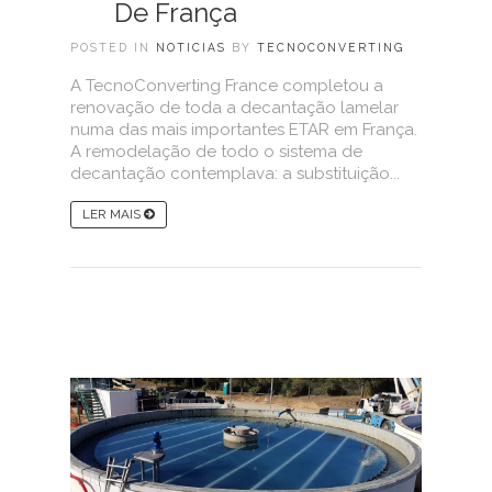
De França
POSTED IN
NOTICIAS
BY
TECNOCONVERTING
A TecnoConverting France completou a
renovação de toda a decantação lamelar
numa das mais importantes ETAR em França.
A remodelação de todo o sistema de
decantação contemplava: a substituição...
LER MAIS