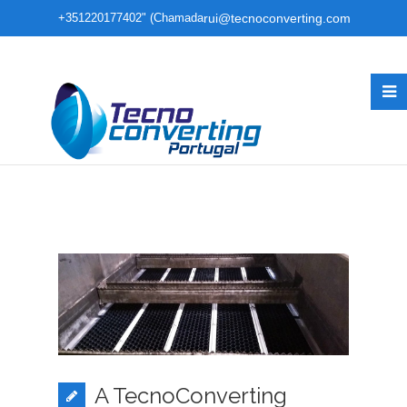
+351220177402" (Chamada
rui@tecnoconverting.com
para rede fixa nacional)
A TecnoConverting