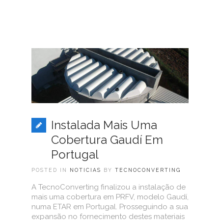
Instalada Mais Uma
Cobertura Gaudí Em
Portugal
POSTED IN
NOTICIAS
BY
TECNOCONVERTING
A TecnoConverting finalizou a instalação de
mais uma cobertura em PRFV, modelo Gaudí,
numa ETAR em Portugal. Prosseguindo a sua
expansão no fornecimento destes materiais