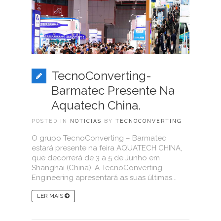
TecnoConverting-
Barmatec Presente Na
Aquatech China.
POSTED IN
NOTICIAS
BY
TECNOCONVERTING
O grupo TecnoConverting – Barmatec
estará presente na feira AQUATECH CHINA,
que decorrerá de 3 a 5 de Junho em
Shanghai (China). A TecnoConverting
Engineering apresentará as suas últimas...
LER MAIS