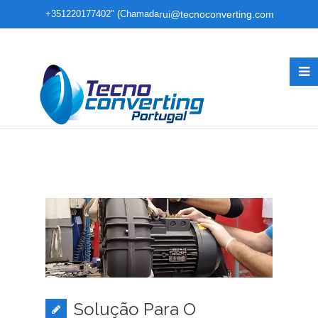
+351220177402" (Chamada
rui@tecnoconverting.com
para rede fixa nacional)
Solução Para O