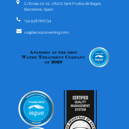
C/Ensija 20-22, 08272 Sant Fruitós de Bages,
Barcelona, Spain
+34 938786734
rui@tecnoconverting.com