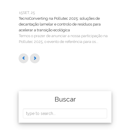
15
SET, 25
25
FE
TecnoConverting na Pollutec 2025: soluções de
Tecn
decantação lamelar e controlo de resíduos para
Trat
acelerar a transição ecológica
A Tec
Temos o prazer de anunciar a nossa participação na
SMAG
Pollutec 2025, o evento de referência para os...
águas
Buscar