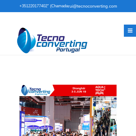
+351220177402" (Chamada
rui@tecnoconverting.com
para rede fixa nacional)