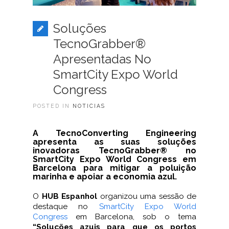
Soluções
TecnoGrabber®
Apresentadas No
SmartCity Expo World
Congress
POSTED IN
NOTICIAS
A TecnoConverting Engineering
apresenta as suas soluções
inovadoras TecnoGrabber® no
SmartCity Expo World Congress em
Barcelona para mitigar a poluição
marinha e apoiar a economia azul.
O
HUB Espanhol
organizou uma sessão de
destaque no
SmartCity Expo World
Congress
em Barcelona, sob o tema
“Soluções azuis para que os portos