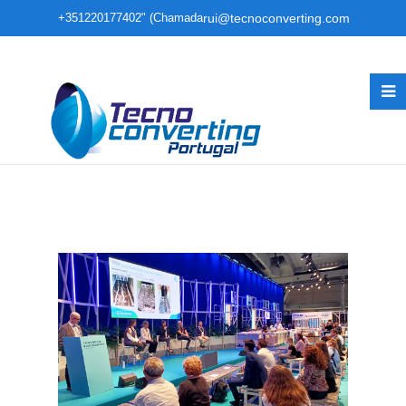
+351220177402" (Chamada
rui@tecnoconverting.com
para rede fixa nacional)