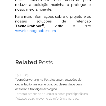
desta comunidade que trabalha para
reduzir a poluição marinha e proteger o
nosso meio ambiente.
Para mais informações sobre o projeto e as
nossas soluções de retenção
®
TecnoGrabber
, visite o site
www.tecnograbber.com
.
Related
Posts
15
SET, 25
25
FE
TecnoConverting na Pollutec 2025: soluções de
Tecn
decantação lamelar e controlo de resíduos para
Trat
acelerar a transição ecológica
A Tec
Temos o prazer de anunciar a nossa participação na
SMAG
Pollutec 2025, o evento de referência para os...
águas