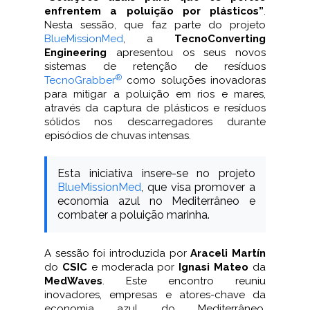
enfrentem a poluição por plásticos”
.
Nesta sessão, que faz parte do projeto
BlueMissionMed
, a
TecnoConverting
Engineering
apresentou os seus novos
sistemas de retenção de resíduos
®
TecnoGrabber
como soluções inovadoras
para mitigar a poluição em rios e mares,
através da captura de plásticos e resíduos
sólidos nos descarregadores durante
episódios de chuvas intensas.
Esta iniciativa insere-se no projeto
BlueMissionMed
, que visa promover a
economia azul no Mediterrâneo e
combater a poluição marinha.
A sessão foi introduzida por
Araceli Martín
do
CSIC
e moderada por
Ignasi Mateo
da
MedWaves
. Este encontro reuniu
inovadores, empresas e atores-chave da
economia azul do Mediterrâneo,