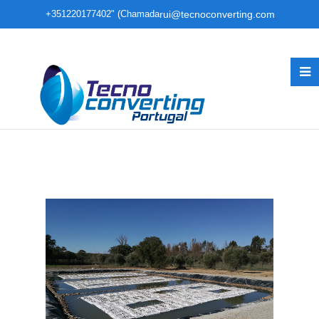
+351220177402" (Chamada
rui@tecnoconverting.com
para rede fixa nacional)