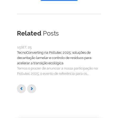
Related
Posts
15
SET, 25
25
FE
TecnoConverting na Pollutec 2025: soluções de
Tecn
decantação lamelar e controlo de resíduos para
Trat
acelerar a transição ecológica
A Tec
Temos o prazer de anunciar a nossa participação na
SMAG
Pollutec 2025, o evento de referência para os...
águas