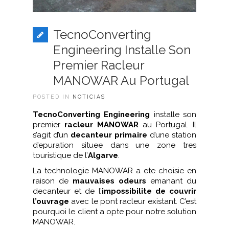
TecnoConverting
Engineering Installe Son
Premier Racleur
MANOWAR Au Portugal
POSTED IN
NOTICIAS
TecnoConverting Engineering
installe son
premier
racleur MANOWAR
au Portugal. Il
s’agit d’un
decanteur primaire
d’une station
d’epuration situee dans une zone tres
touristique de l’
Algarve
.
La technologie MANOWAR a ete choisie en
raison de
mauvaises odeurs
emanant du
decanteur et de l’
impossibilite de couvrir
l’ouvrage
avec le pont racleur existant. C’est
pourquoi le client a opte pour notre solution
MANOWAR.