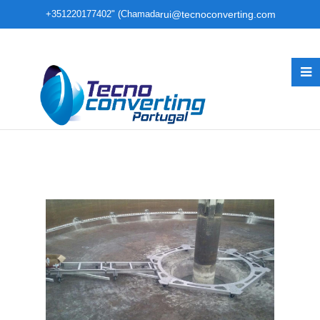
+351220177402" (Chamada
rui@tecnoconverting.com
para rede fixa nacional)