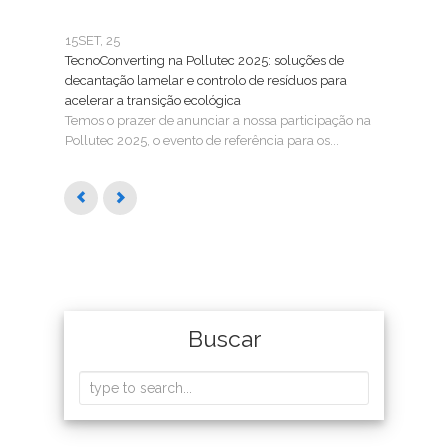
15
SET, 25
25
FE
TecnoConverting na Pollutec 2025: soluções de
Tecn
decantação lamelar e controlo de resíduos para
Trat
acelerar a transição ecológica
A Tec
Temos o prazer de anunciar a nossa participação na
SMAG
Pollutec 2025, o evento de referência para os...
águas
Buscar