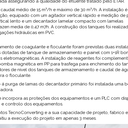
vada assegurando a qualidade do efluente tratado pelo ETAR.
caudal médio de 15 m³/h e máximo de 30 m³/h. A instalação é
ão, equipado com um agitador vertical rápido e medição de 
rtical lento e um decantador lamelar compacto com lamelas
zen media de 0,47 m7h. A construção dos tanques foi realiza
igações hidráulicas em PVC.
mento de coagulante e floculante foram previstas duas instal
as dotadas de tanque de armazenamento e painel com 1+1R b
 eletromagnéticas. A instalação de reagentes foi complemen
omba magnética em PP para trasfega para enchimento do ta
dores de nível dos tanques de armazenamento e caudal de ág
ra o floculante.
 á purga de lamas do decantador primário foi instalada uma
radora.
que incorpora as proteções dos equipamentos e um PLC com dis
 e controlo dos equipamentos.
s TecnoConverting e a sua capacidade de projeto, fabrico e
itiu a execução do projeto em apenas 3 meses.