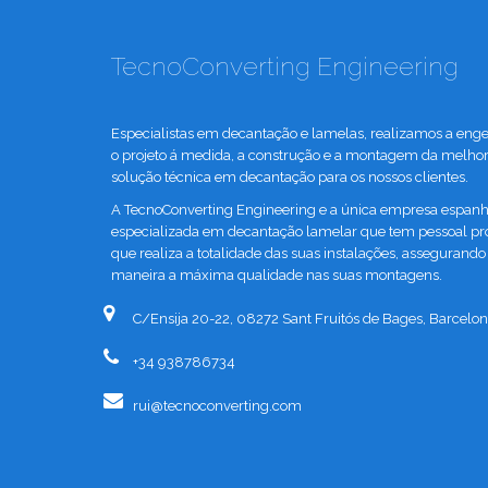
TecnoConverting Engineering
Especialistas em decantação e lamelas, realizamos a enge
o projeto á medida, a construção e a montagem da melho
solução técnica em decantação para os nossos clientes.
A TecnoConverting Engineering e a única empresa espanh
especializada em decantação lamelar que tem pessoal pr
que realiza a totalidade das suas instalações, assegurando
maneira a máxima qualidade nas suas montagens.
C/Ensija 20-22, 08272 Sant Fruitós de Bages, Barcelon
+34 938786734
rui@tecnoconverting.com