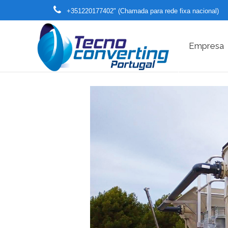
+351220177402" (Chamada para rede fixa nacional)
Empresa