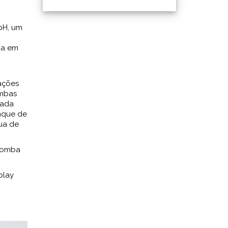
pH, um
da em
ações
ombas
tada
nque de
ua de
 bomba
play