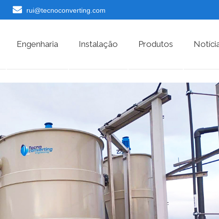
rui@tecnoconverting.com
Engenharia
Instalação
Produtos
Notíci