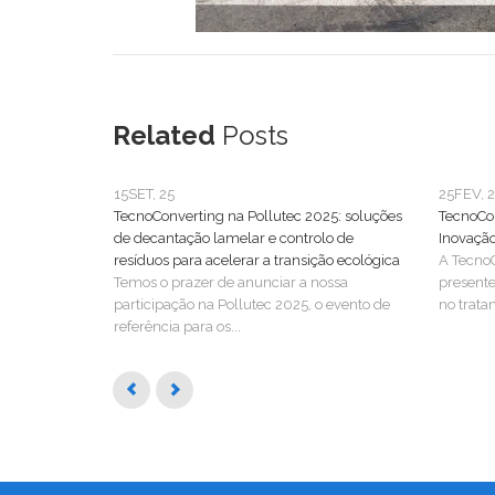
Related
Posts
15
SET, 25
25
FEV, 
TecnoConverting na Pollutec 2025: soluções
TecnoCo
de decantação lamelar e controlo de
Inovaçã
resíduos para acelerar a transição ecológica
A TecnoC
Temos o prazer de anunciar a nossa
present
participação na Pollutec 2025, o evento de
no trata
referência para os...