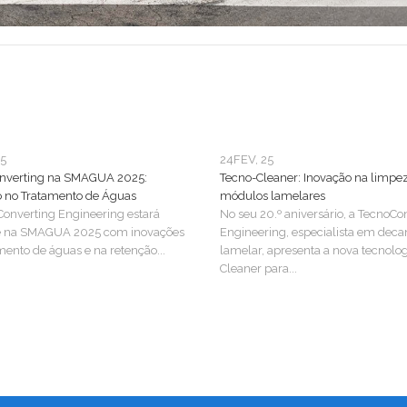
25
24
FEV, 25
nverting na SMAGUA 2025:
Tecno-Cleaner: Inovação na limpe
o no Tratamento de Águas
módulos lamelares
onverting Engineering estará
No seu 20.º aniversário, a TecnoCo
e na SMAGUA 2025 com inovações
Engineering, especialista em deca
mento de águas e na retenção...
lamelar, apresenta a nova tecnolo
Cleaner para...