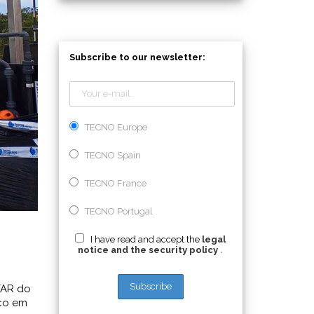
Subscribe to our newsletter:
TECNO Europe
TECNO Spain
TECNO France
TECNO Portugal
I have read and accept the
legal
notice and the security policy
.
TAR do
ico em