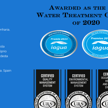
nharia,
r
ola
óprio
 desta
a, Spain