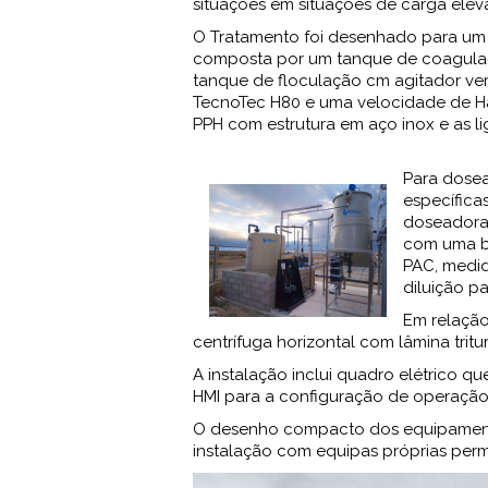
situações em situações de carga ele
O Tratamento foi desenhado para um 
composta por um tanque de coagulaç
tanque de floculação cm agitador ve
TecnoTec H80 e uma velocidade de Ha
PPH com estrutura em aço inox e as l
Para dosea
específic
doseadoras
com uma b
PAC, medi
diluição pa
Em relação
centrífuga horizontal com lâmina tritu
A instalação inclui quadro elétrico 
HMI para a configuração de operação
O desenho compacto dos equipamento
instalação com equipas próprias perm