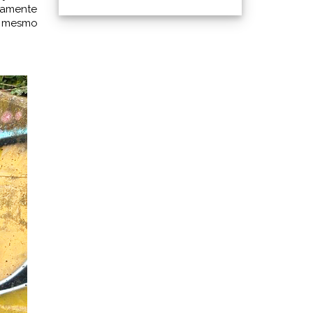
camente
s mesmo