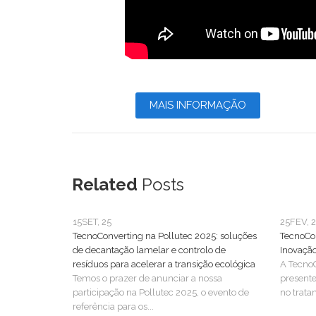
MAIS INFORMAÇÃO
Related
Posts
15
SET, 25
25
FEV, 
TecnoConverting na Pollutec 2025: soluções
TecnoCo
de decantação lamelar e controlo de
Inovaçã
resíduos para acelerar a transição ecológica
A TecnoC
Temos o prazer de anunciar a nossa
present
participação na Pollutec 2025, o evento de
no trata
referência para os...