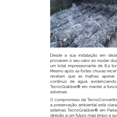
Desde a sua instalação em deze
provaram o seu valor ao mudar du
um total impressionante de 8,4 to
Mesmo após as fortes chuvas recen
revelam que as malhas, apesar 
contínuo de água, evidenciand
TecnoGrabber® em manter a funci
adversas.
O compromisso da TecnoConverting
a preservação ambiental está clar
sistemas TecnoGrabber® em Parl
direção a um futuro mais limpo e su