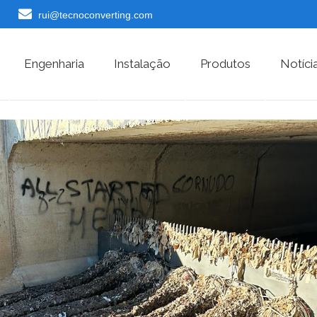
rui@tecnoconverting.com
Engenharia
Instalação
Produtos
Notíci