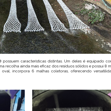
possuem características distintas. Um deles é equipado c
ma recolha ainda mais eficaz dos resíduos sólidos e possui 8 
 oval, incorpora 6 malhas coletoras, oferecendo versatilid