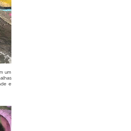
om um
malhas
ade e