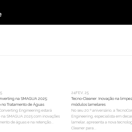
25
24
FEV, 25
nverting na SMAGUA 2025:
Tecno-Cleaner: Inovação na limpe
o no Tratamento de Águas
módulos lamelares
onverting Engineering estará
No seu 20.º aniversário, a TecnoCo
e na SMAGUA 2025 com inovações
Engineering, especialista em deca
mento de águas e na retenção...
lamelar, apresenta a nova tecnolo
Cleaner para...