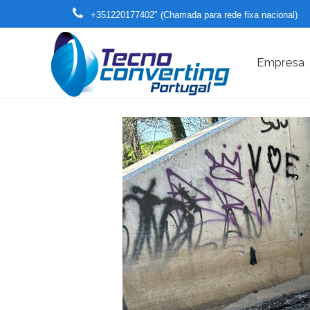
+351220177402" (Chamada para rede fixa nacional)
Empresa