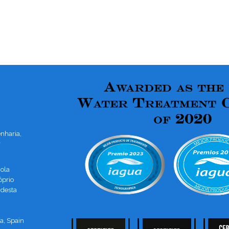
nharia,
r
ola
óprio
 desta
a, Spain