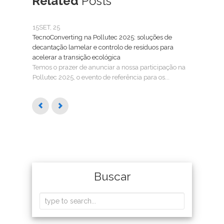
Related
Posts
15
SET, 25
25
FE
TecnoConverting na Pollutec 2025: soluções de
Tecn
decantação lamelar e controlo de resíduos para
Trat
acelerar a transição ecológica
A Tec
Temos o prazer de anunciar a nossa participação na
SMAG
Pollutec 2025, o evento de referência para os...
águas
Buscar