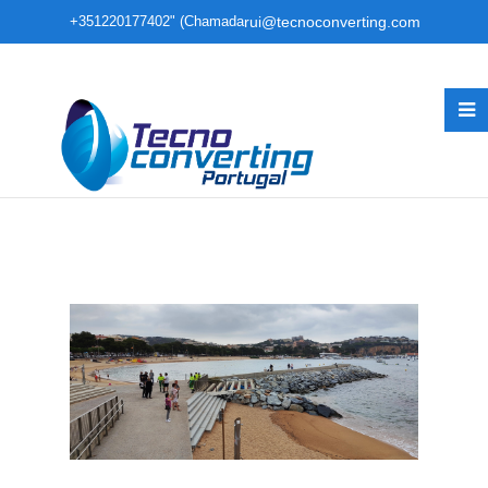
+351220177402" (Chamada
rui@tecnoconverting.com
para rede fixa nacional)