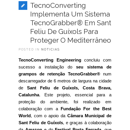
TecnoConverting
Implementa Um Sistema
TecnoGrabber® Em Sant
Feliu De Guíxols Para
Proteger O Mediterrâneo
POSTED IN
NOTICIAS
TecnoConverting Engineering
concluiu com
sucesso a instalação do
seu sistema de
grampos de retenção TecnoGrabber®
num
descarregador de 6 metros de largura na cidade
de
Sant Feliu de Guíxols, Costa Brava,
Catalunha
. Este projeto, essencial para a
proteção do ambiente, foi realizado em
colaboração com a
Fundação For the Best
World
, com o apoio da
Câmara Municipal de
Sant Feliu de Guíxols
, e graças à colaboração
da
Amazon
e do
Festival Porta Ferrada
, que