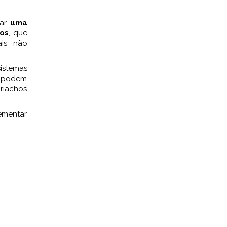
ar,
uma
ãos
, que
ais não
sistemas
ue podem
 riachos
ementar