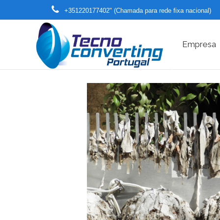
+351220177402" (Chamada para rede fixa nacional)
Empresa