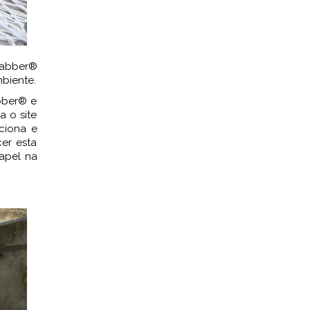
rabber®
mbiente.
bber® e
 o site
ciona e
er esta
apel na