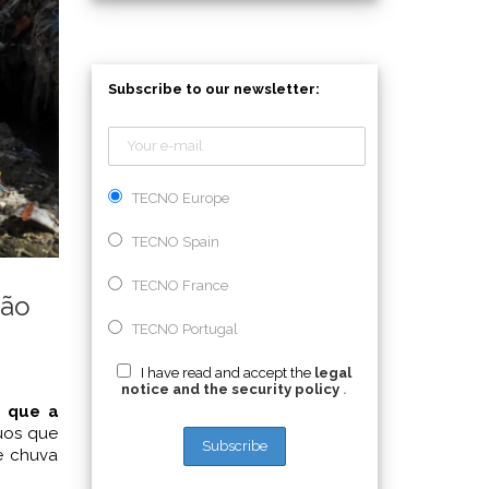
Subscribe to our newsletter:
TECNO Europe
TECNO Spain
TECNO France
ção
TECNO Portugal
I have read and accept the
legal
notice and the security policy
.
r que a
uos que
e chuva