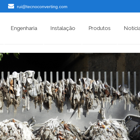
rui@tecnoconverting.com
Engenharia
Instalação
Produtos
Notíci