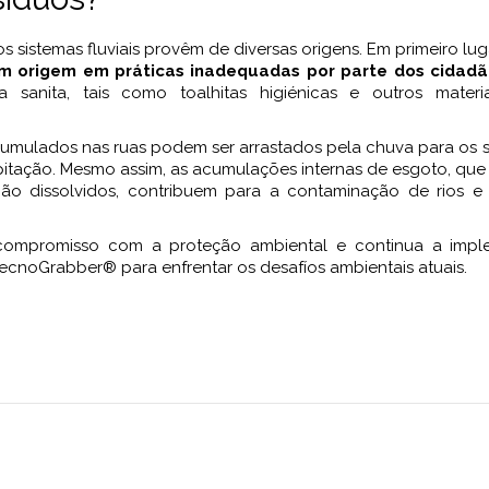
 sistemas fluviais provêm de diversas origens. Em primeiro lug
tem origem em práticas inadequadas por parte dos cidad
 sanita, tais como toalhitas higiénicas e outros materi
 acumulados nas ruas podem ser arrastados pela chuva para os 
cipitação. Mesmo assim, as acumulações internas de esgoto, q
s não dissolvidos, contribuem para a contaminação de rios e
 compromisso com a proteção ambiental e continua a impl
ecnoGrabber® para enfrentar os desafíos ambientais atuais.