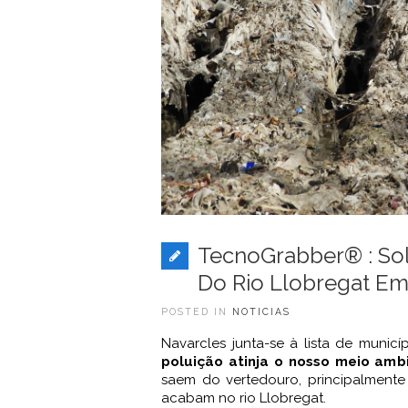
TecnoGrabber® : So
Do Rio Llobregat Em
POSTED IN
NOTICIAS
Navarcles junta-se à lista de muni
poluição atinja o nosso meio amb
saem do vertedouro, principalmente
acabam no rio Llobregat.