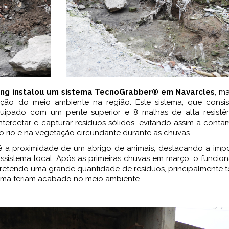
ing instalou um sistema TecnoGrabber® em Navarcles
, m
ação do meio ambiente na região. Este sistema, que consi
quipado com um pente superior e 8 malhas de alta resistênc
tercetar e capturar resíduos sólidos, evitando assim a cont
o rio e na vegetação circundante durante as chuvas.
é a proximidade de um abrigo de animais, destacando a impo
ssistema local. Após as primeiras chuvas em março, o funcio
, retendo uma grande quantidade de resíduos, principalmente t
forma teriam acabado no meio ambiente.