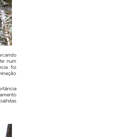
arcando
ste num
ia, foi
aminação
rtância
namento
oalhitas