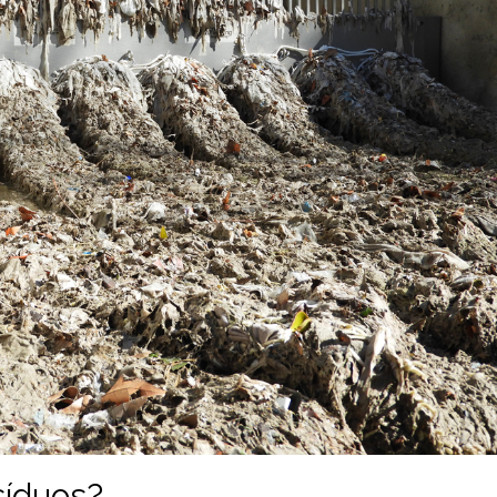
síduos?