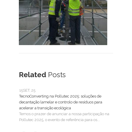
Related
Posts
15
SET, 25
25
FE
TecnoConverting na Pollutec 2025: soluções de
Tecn
decantação lamelar e controlo de resíduos para
Trat
acelerar a transição ecológica
A Tec
Temos o prazer de anunciar a nossa participação na
SMAG
Pollutec 2025, o evento de referência para os...
águas