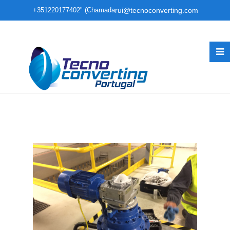
+351220177402" (Chamada
rui@tecnoconverting.com
para rede fixa nacional)