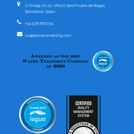
C/Ensija 20-22, 08272 Sant Fruitós de Bages,
Barcelona, Spain
+34 938786734
rui@tecnoconverting.com