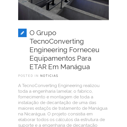
O Grupo
TecnoConverting
Engineering Forneceu
Equipamentos Para
ETAR Em Manágua
POSTED IN
NOTICIAS
A TecnoConverting Engineering realizou
toda a engenharia lamelar, o fabrico,
fornecimento e montagem de toda a
instalação de decantação de uma das
maiores estaçõs de tratamento de Manágua
na Nicarágua. O projeto consistia em
elaborar todos os cálculos da estrutura de
suporte e a engenharia de decantação