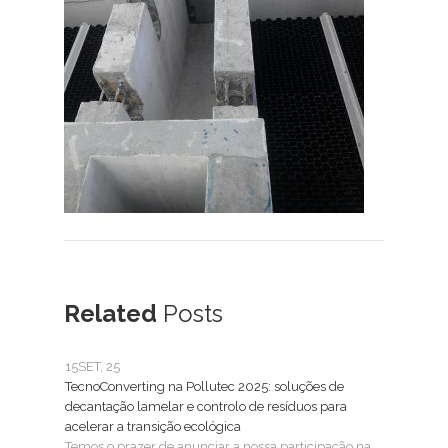
Related
Posts
15
SET, 25
25
FE
TecnoConverting na Pollutec 2025: soluções de
Tecn
decantação lamelar e controlo de resíduos para
Trat
acelerar a transição ecológica
A Tec
Temos o prazer de anunciar a nossa participação na
SMAG