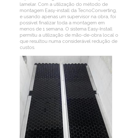
lamelar. Com a utilização do método de
montagem Easy-install da TecnoConverting,
e usando apenas um supervisor na obra, foi
possível finalizar toda a montagem em
menos de 1 semana. O sistema Easy-Install
permitiu a utilização de mão-de-obra local o
que resultou numa considerável redução de
custos.