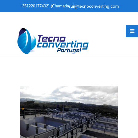
+351220177402" (Chamada
rui@tecnoconverting.com
para rede fixa nacional)