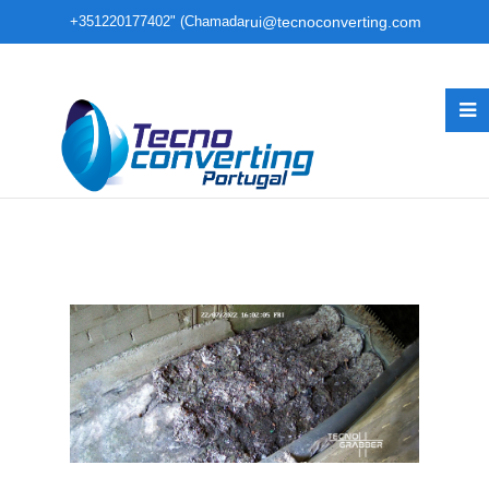
+351220177402" (Chamada
rui@tecnoconverting.com
para rede fixa nacional)