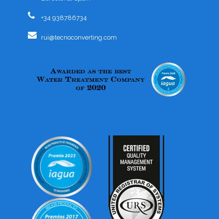
+34 938786734
rui@tecnoconverting.com