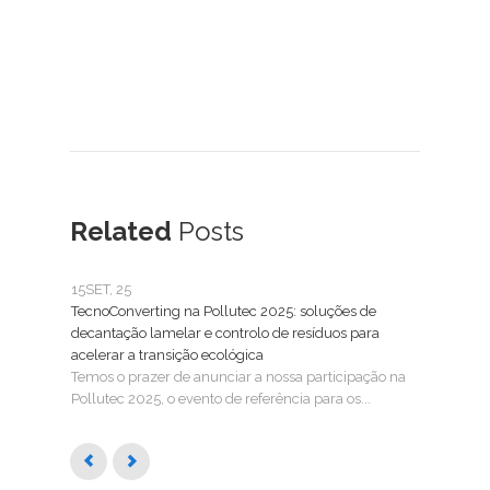
Related
Posts
15
SET, 25
25
FE
TecnoConverting na Pollutec 2025: soluções de
Tecn
decantação lamelar e controlo de resíduos para
Trat
acelerar a transição ecológica
A Tec
Temos o prazer de anunciar a nossa participação na
SMAG
Pollutec 2025, o evento de referência para os...
águas