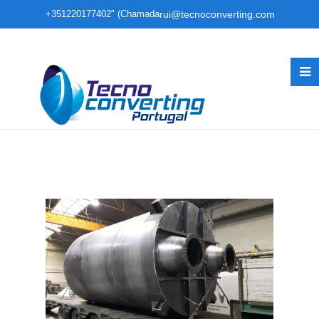
+351220177402" (Chamada
rui@tecnoconverting.com
para rede fixa nacional)