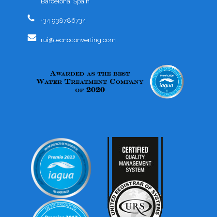
Barcelona, Spain
+34 938786734
rui@tecnoconverting.com