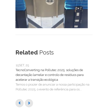
Related
Posts
15
SET, 25
25
FE
TecnoConverting na Pollutec 2025: soluções de
Tecn
decantação lamelar e controlo de resíduos para
Trat
acelerar a transição ecológica
A Tec
Temos o prazer de anunciar a nossa participação na
SMAG
Pollutec 2025, o evento de referência para os...
águas