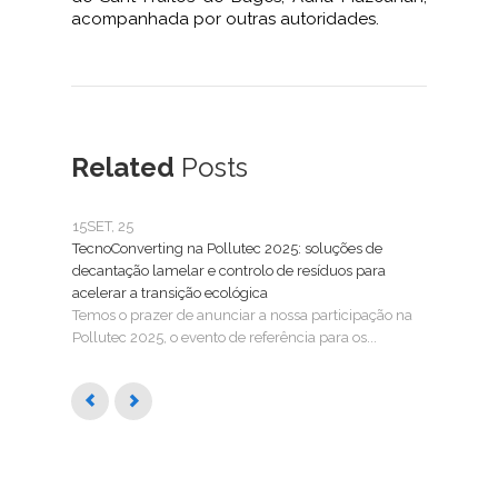
acompanhada por outras autoridades.
Related
Posts
15
SET, 25
25
FE
TecnoConverting na Pollutec 2025: soluções de
Tecn
decantação lamelar e controlo de resíduos para
Trat
acelerar a transição ecológica
A Tec
Temos o prazer de anunciar a nossa participação na
SMAG
Pollutec 2025, o evento de referência para os...
águas