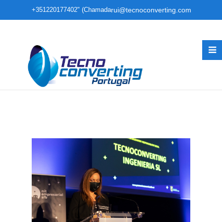
+351220177402" (Chamada
rui@tecnoconverting.com
para rede fixa nacional)