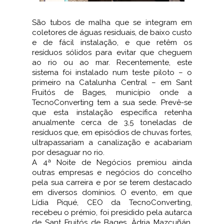
São tubos de malha que se integram em
coletores de águas residuais, de baixo custo
e de fácil instalação, e que retêm os
resíduos sólidos para evitar que cheguem
ao rio ou ao mar. Recentemente, este
sistema foi instalado num teste piloto – o
primeiro na Catalunha Central – em Sant
Fruitós de Bages, município onde a
TecnoConverting tem a sua sede. Prevê-se
que esta instalação específica retenha
anualmente cerca de 3,5 toneladas de
resíduos que, em episódios de chuvas fortes,
ultrapassariam a canalização e acabariam
por desaguar no rio.
A 4ª Noite de Negócios premiou ainda
outras empresas e negócios do concelho
pela sua carreira e por se terem destacado
em diversos domínios. O evento, em que
Lídia Piqué, CEO da TecnoConverting,
recebeu o prémio, foi presidido pela autarca
de Sant Fruitós de Bages, Àdria Mazcuñán,