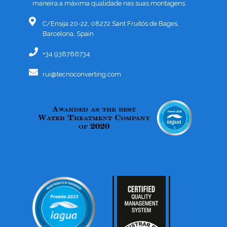
maneira a máxima qualidade nas suas montagens.
C/Ensija 20-22, 08272 Sant Fruitós de Bages,
Barcelona, Spain
+34 938786734
rui@tecnoconverting.com