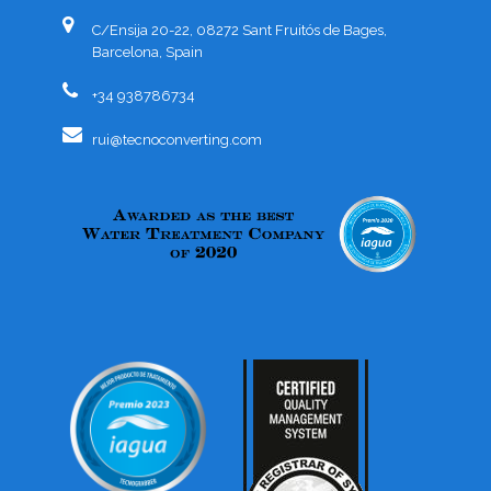
C/Ensija 20-22, 08272 Sant Fruitós de Bages,
Barcelona, Spain
+34 938786734
rui@tecnoconverting.com