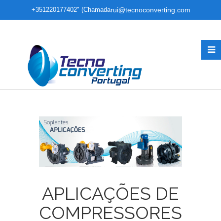
+351220177402" (Chamada
rui@tecnoconverting.com
para rede fixa nacional)
APLICAÇÕES DE
COMPRESSORES