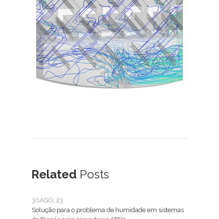
Related
Posts
30
AGO, 23
25
JA
Solução para o problema de humidade em sistemas
O que