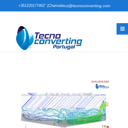
+351220177402" (Chamada
rui@tecnoconverting.com
para rede fixa nacional)