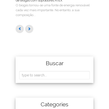
de Biogás com sopradores ATEX
Fenó
O biogás tornou-se uma fonte de energia renovável
RAE, 
cada vez mais importante. No entanto, a sua
têm..
composição...
Buscar
Categories