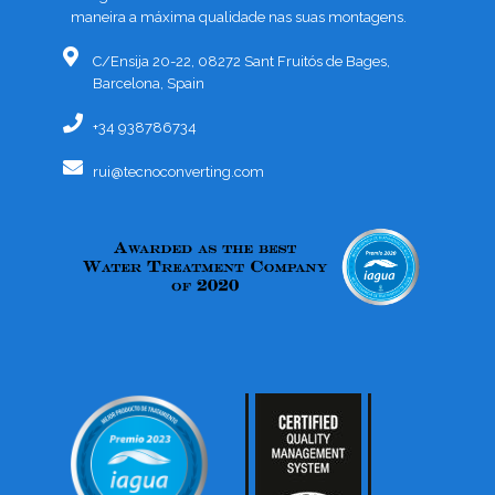
maneira a máxima qualidade nas suas montagens.
C/Ensija 20-22, 08272 Sant Fruitós de Bages,
Barcelona, Spain
+34 938786734
rui@tecnoconverting.com