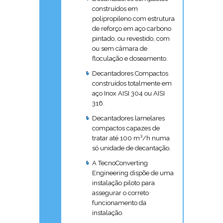
construídos em
polipropileno com estrutura
de reforço em aço carbono
pintado, ou revestido, com
ou sem câmara de
floculação e doseamento.
Decantadores Compactos
construídos totalmente em
aço Inox AISI 304 ou AISI
316.
Decantadores lamelares
compactos capazes de
tratar até 100 m³/h numa
só unidade de decantação.
A TecnoConverting
Engineering dispõe de uma
instalação piloto para
assegurar o correto
funcionamento da
instalação.