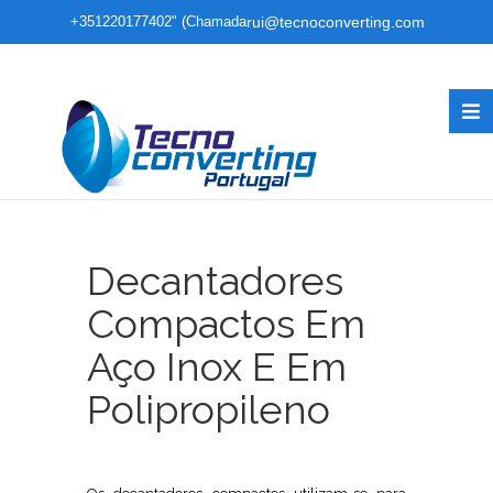
+351220177402" (Chamada
rui@tecnoconverting.com
para rede fixa nacional)
Decantadores
Compactos Em
Aço Inox E Em
Polipropileno