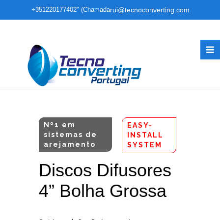
+351220177402" (Chamada
rui@tecnoconverting.com
para rede fixa nacional)
Nº1 em
EASY-
sistemas de
INSTALL
arejamento
SYSTEM
Discos Difusores
4” Bolha Grossa