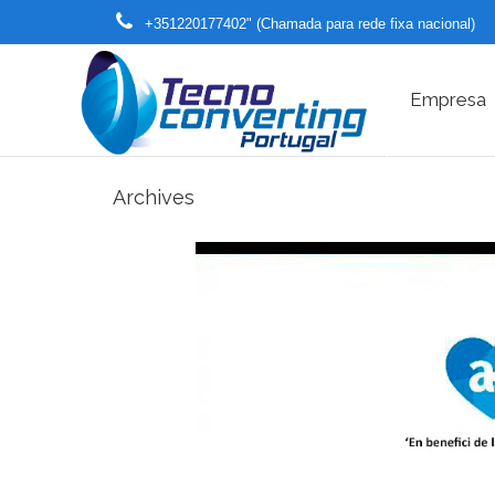
+351220177402" (Chamada para rede fixa nacional)
Empresa
Archives