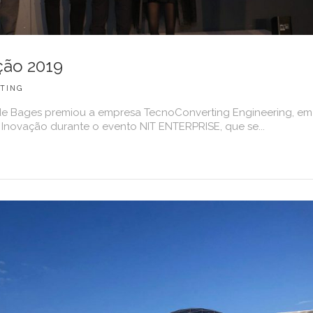
ção 2019
TING
de Bages premiou a empresa TecnoConverting Engineering, em
novação durante o evento NIT ENTERPRISE, que se...