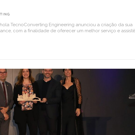
TING
nhola TecnoConverting Engineering anunciou a criação da sua
ance, com a finalidade de oferecer um melhor serviço e assist