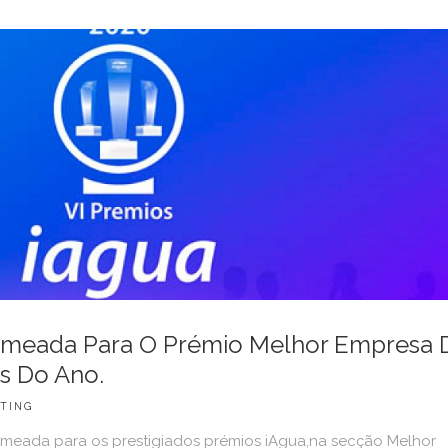
meada Para O Prémio Melhor Empresa 
s Do Ano.
TING
omeada para os prestigiados prémios iAgua,na secção Melhor