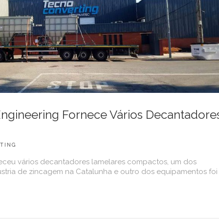
ngineering Fornece Vários Decantadore
TING
eceu vários decantadores lamelares compactos, um dos
ústria de zincagem na Catalunha e outro dos equipamentos foi