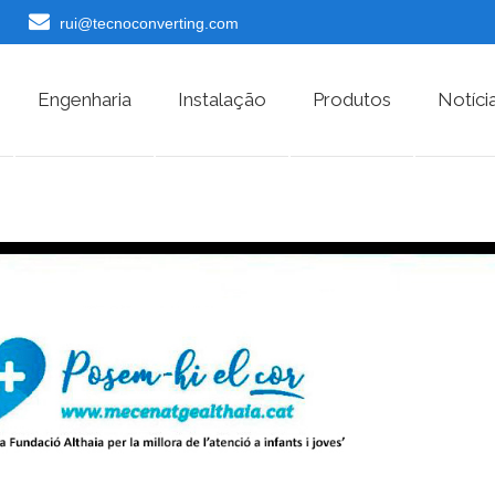
rui@tecnoconverting.com
Engenharia
Instalação
Produtos
Notíci