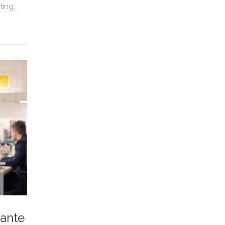
ng...
rante