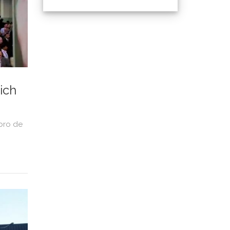
ich
bro de