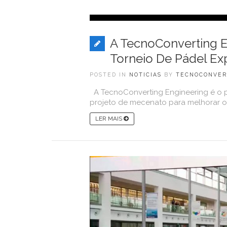
A TecnoConverting En
Torneio De Pádel E
POSTED IN
NOTICIAS
BY
TECNOCONVER
A TecnoConverting Engineering é o p
projeto de mecenato para melhorar o 
LER MAIS