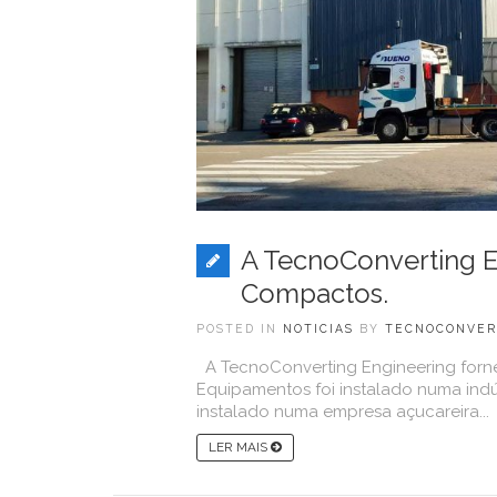
A TecnoConverting E
Compactos.
POSTED IN
NOTICIAS
BY
TECNOCONVER
A TecnoConverting Engineering forn
Equipamentos foi instalado numa ind
instalado numa empresa açucareira...
LER MAIS