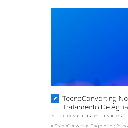
TecnoConverting No
Tratamento De Água
POSTED IN
NOTICIAS
BY
TECNOCONVER
A TecnoConverting Engineering foi n