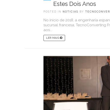
Estes Dois Anos
POSTED IN
NOTICIAS
BY
TECNOCONVER
No início de 2018, a engenharia espa
sucursal francesa, TecnoConverting Fr
aos...
LER MAIS