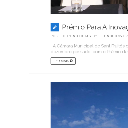
Prémio Para A Inova
POSTED IN
NOTICIAS
BY
TECNOCONVER
A Câmara Municipal de Sant Fruitós 
dezembro passado, com o Prémio de I
LER MAIS