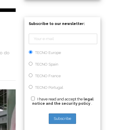
Subscribe to our newsletter:
io do
TECNO Europe
TECNO Spain
TECNO France
TECNO Portugal
I have read and accept the
legal
notice and the security policy
.