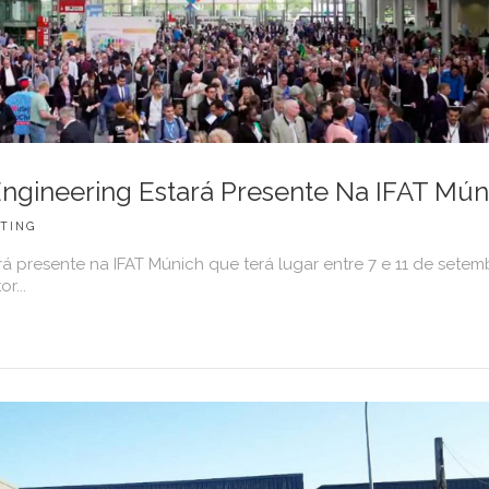
ngineering Estará Presente Na IFAT Mún
TING
 presente na IFAT Múnich que terá lugar entre 7 e 11 de setem
r...