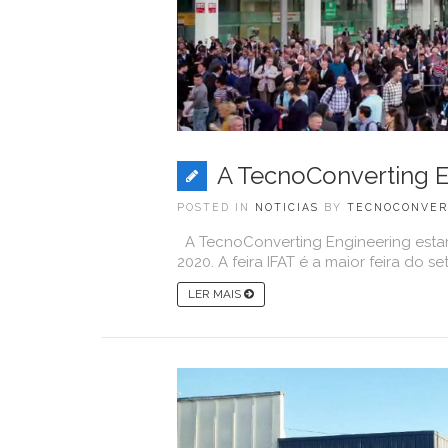
A TecnoConverting E
POSTED IN
NOTICIAS
BY
TECNOCONVER
A TecnoConverting Engineering estará
2020. A feira IFAT é a maior feira do seto
LER MAIS